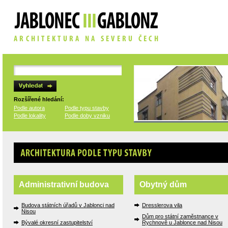
Rozšířené hledání:
Podle autora
Podle typu stavby
Podle lokality
Podle doby vzniku
Architektura podle typu stavby
Administrativní budova
Obytný dům
Budova státních úřadů v Jablonci nad
Dresslerova vila
Nisou
Dům pro státní zaměstnance v
Bývalé okresní zastupitelství
Rychnově u Jablonce nad Nisou