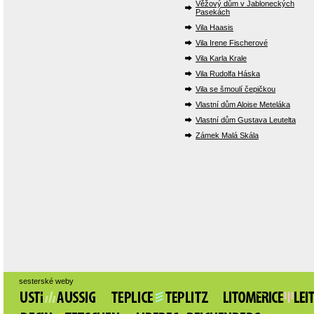
Věžový dům v Jabloneckých
Pasekách
Vila Haasis
Vila Irene Fischerové
Vila Karla Krale
Vila Rudolfa Háska
Vila se šmoulí čepičkou
Vlastní dům Aloise Meteláka
Vlastní dům Gustava Leutelta
Zámek Malá Skála
sesterské weby