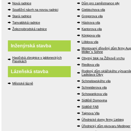
Nová radnice
Dům pro zaměstnance pily
Soutěžní návrh na novou radnici
Giebischova vila
Stará radnice
Gregorova vila
Tanvaldská radnice
Háskova vila
Železnobrodská radnice
Kantorova vila
Königova vila
Löblova vila
Inženýrská stavba
Montovaný dřevěný dům firmy Aug
Möller´s Söhne
Hasičská zbrojnice v jabloneckých
Obytný blok na Žižkově vrchu
Pasekách
Riedlova vila
Lázeňská stavba
Rodinný dům sklářského výtvarní
Ladislava Olivy
Schmelowského vila
Městské lázně
Schneiderova vila
Schowankova vila
Sídliště Domovina
Sídliště FAB
Tajmova Vila
Úřednické domy firmy Liebieg
Úřednický dům pivovaru Medinger