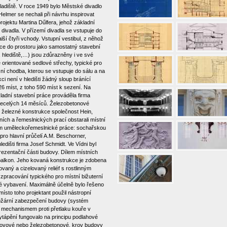
ladiště. V roce 1949 bylo Městské divadlo
Helmer se nechali při návrhu inspirovat
jektu Martina Dűlfera, jehož základní
divadla. V přízemí divadla se vstupuje do
ší čtyři vchody. Vstupní vestibul, z něhož
íce do prostoru jako samostatný stavební
 , hlediště,…) jsou zdůrazněny i ve své
ě orientované sedlové střechy, typické pro
ní chodba, kterou se vstupuje do sálu a na
i není v hledišti žádný sloup bránící
826 míst, z toho 590 míst k sezení. Na
ladní stavební práce prováděla firma
a necelých 14 měsíců. Železobetonové
 železné konstrukce společnost Hein,
ích a řemeslnických prací obstarali místní
ším uměleckořemeslnické práce: sochařskou
pro hlavní průčelí A.M. Beschorner,
dišti firma Josef Schmidt. Ve Vídni byl
rezentační části budovy. Dílem místních
 balkon. Jeho kovaná konstrukce je zdobena
vaný a cizelovaný reliéf s rostlinným
pracování typického pro místní bižuterní
ické vybavení. Maximálně účelně bylo řešeno
místo toho projektant použil nástropní
ipožární zabezpečení budovy (systém
s mechanismem proti přetlaku kouře v
vytápění fungovalo na principu podlahové
 kovové nebo železobetonové, krov budovy