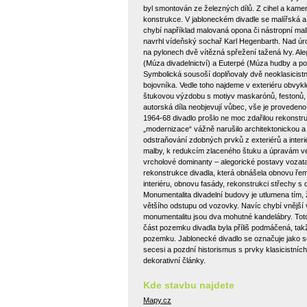
byl smontován ze železných dílů. Z cihel a kamen
konstrukce. V jabloneckém divadle se malířská a 
chybí například malovaná opona či nástropní malba
navrhl vídeňský sochař Karl Hegenbarth. Nad úro
na pylonech dvě vítězná spřežení tažená lvy. Al
(Múza divadelnictví) a Euterpé (Múza hudby a po
Symbolická sousoší doplňovaly dvě neoklasicistn
bojovníka. Vedle toho najdeme v exteriéru obvyklé
štukovou výzdobu s motiyv maskarónů, festonů, m
autorská díla neobjevují vůbec, vše je proveden
1964-68 divadlo prošlo ne moc zdařilou rekonstru
„modernizace“ vážně narušilo architektonickou a
odstraňování zdobných prvků z exteriérů a interi
malby, k redukcím zlaceného štuku a úpravám ves
vrcholové dominanty – alegorické postavy vozata
rekonstrukce divadla, která obnášela obnovu řem
interiéru, obnovu fasády, rekonstrukci střechy s
Monumentalita divadelní budovy je utlumena tím, že
většího odstupu od vozovky. Navíc chybí vnější v
monumentalitu jsou dva mohutné kandelábry. Toto 
část pozemku divadla byla příliš podmáčená, tak
pozemku. Jablonecké divadlo se označuje jako s
secesi a pozdní historismus s prvky klasicistníc
dekorativní články.
Kde stavbu najdete
Mapy.cz