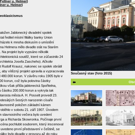
Fellner u. Helmer
)
lner u. Helmer
)
neoklasicismus
založen Jablonecký divadelní spolek
l ředitel místní filiálky banky Union
ocházelo k mnoha diskusím o umístění
na Helmera mělo divadlo stát na Starém
 Na projekt bylo vypsáno několik
itektonická soutěž, které se zúčastnilo 24
rchitekta Josefa Zascheho). Ačkoliv
t Rudolf Krausz, nakonec se spolek obrátil
 aby vítězný projekt upravila a vypracovala
Současný stav (foto 2015)
nil 480.000 korun. V závěru roku 1905 bylo v
00 korun, což byla polovina částky
Obr
kou však přišla jablonecká Spořitelna,
 částku 200.000 korun a vykryla tak
tarosta města A. H. Posselt provedl 23.
mdesátých šestých narozenin císaře
l slavnostně položen základní kámen
proběhlo v sobotu 21. září 1907. Úvodem
m slavnostního večera bylo uvedení
ga a Richarda Skowronka. Počínaje první
scéna pochlubit souborem, který inscenoval
 uvedeno první představení v češtině, se
lky bylo divadlo v provozu až do roku