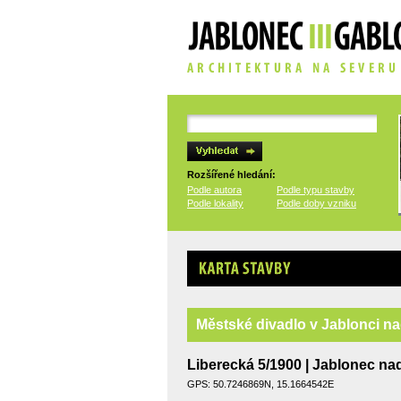
Rozšířené hledání:
Podle autora
Podle typu stavby
Podle lokality
Podle doby vzniku
Karta stavby
Městské divadlo v Jablonci n
Liberecká 5/1900 | Jablonec na
GPS: 50.7246869N, 15.1664542E