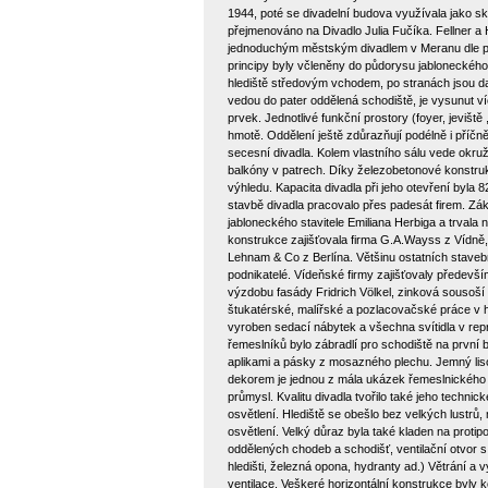
1944, poté se divadelní budova využívala jako sk
přejmenováno na Divadlo Julia Fučíka. Fellner a 
jednoduchým městským divadlem v Meranu dle pro
principy byly včleněny do půdorysu jabloneckého 
hlediště středovým vchodem, po stranách jsou dal
vedou do pater oddělená schodiště, je vysunut v
prvek. Jednotlivé funkční prostory (foyer, jeviště
hmotě. Oddělení ještě zdůrazňují podélně i příčn
secesní divadla. Kolem vlastního sálu vede okruž
balkóny v patrech. Díky železobetonové konstrukc
výhledu. Kapacita divadla při jeho otevření byla 
stavbě divadla pracovalo přes padesát firem. Zák
jabloneckého stavitele Emiliana Herbiga a trval
konstrukce zajišťovala firma G.A.Wayss z Vídně,
Lehnam & Co z Berlína. Většinu ostatních stavebn
podnikatelé. Vídeňské firmy zajišťovaly předev
výzdobu fasády Fridrich Völkel, zinková sousoší 
štukatérské, malířské a pozlacovačské práce v hle
vyroben sedací nábytek a všechna svítidla v rep
řemeslníků bylo zábradlí pro schodiště na první
aplikami a pásky z mosazného plechu. Jemný liso
dekorem je jednou z mála ukázek řemeslnického z
průmysl. Kvalitu divadla tvořilo také jeho techn
osvětlení. Hlediště se obešlo bez velkých lustrů, 
osvětlení. Velký důraz byla také kladen na prot
oddělených chodeb a schodišť, ventilační otvor 
hledišti, železná opona, hydranty ad.) Větrání a 
ventilace. Veškeré horizontální konstrukce byly