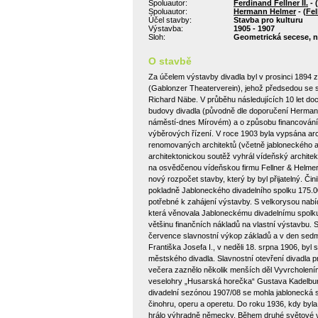
Spoluautor:
Ferdinand Fellner II.
- (
Spoluautor:
Hermann Helmer
- (
Fel
Účel stavby:
Stavba pro kulturu
Výstavba:
1905 - 1907
Sloh:
Geometrická secese, 
O stavbě
Za účelem výstavby divadla byl v prosinci 1894 
(Gablonzer Theaterverein), jehož předsedou se sta
Richard Näbe. V průběhu následujících 10 let d
budovy divadla (původně dle doporučení Herman
náměstí-dnes Mírovém) a o způsobu financování.
výběrových řízení. V roce 1903 byla vypsána arch
renomovaných architektů (včetně jabloneckého a
architektonickou soutěž vyhrál vídeňský architek
na osvědčenou vídeňskou firmu Fellner & Helmer,
nový rozpočet stavby, který by byl přijatelný. Či
pokladně Jabloneckého divadelního spolku 175.0
potřebné k zahájení výstavby. S velkorysou nabíd
která věnovala Jabloneckému divadelnímu spolku
většinu finančních nákladů na vlastní výstavbu. S
července slavnostní výkop základů a v den sed
Františka Josefa I., v neděli 18. srpna 1906, by
městského divadla. Slavnostní otevření divadla 
večera zaznělo několik menších děl Vyvrcholení
veselohry „Husarská horečka“ Gustava Kadelbur
divadelní sezónou 1907/08 se mohla jablonecká 
činohru, operu a operetu. Do roku 1936, kdy byla
hrálo výhradně německy. Během druhé světové vá