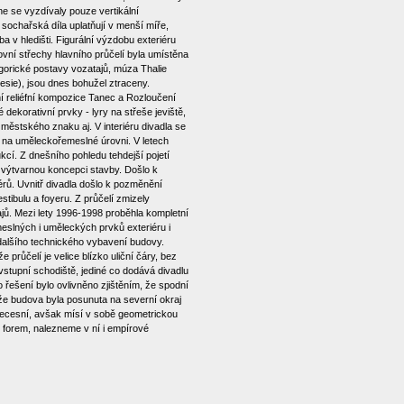
e se vyzdívaly pouze vertikální
sochařská díla uplatňují v menší míře,
 v hledišti. Figurální výzdobu exteriéru
vní střechy hlavního průčelí byla umístěna
egorické postavy vozatajů, múza Thalie
esie), jsou dnes bohužel ztraceny.
í reliéfní kompozice Tanec a Rozloučení
 dekorativní prvky - lyry na střeše jeviště,
ěstského znaku aj. V interiéru divadla se
o na uměleckořemeslné úrovni. V letech
kcí. Z dnešního pohledu tehdejší pojetí
 výtvarnou koncepci stavby. Došlo k
érů. Uvnitř divadla došlo k pozměnění
tibulu a foyeru. Z průčelí zmizely
jů. Mezi lety 1996-1998 proběhla kompletní
eslných i uměleckých prvků exteriéru i
 dalšího technického vybavení budovy.
 průčelí je velice blízko uliční čáry, bez
stupní schodiště, jediné co dodává divadlu
řešení bylo ovlivněno zjištěním, že spodní
že budova byla posunuta na severní okraj
ecesní, avšak mísí v sobě geometrickou
h forem, nalezneme v ní i empírové