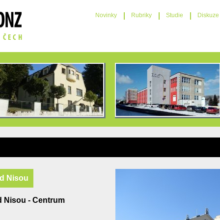
Novinky
Rubriky
Studie
Diskuze
ad Nisou
d Nisou - Centrum