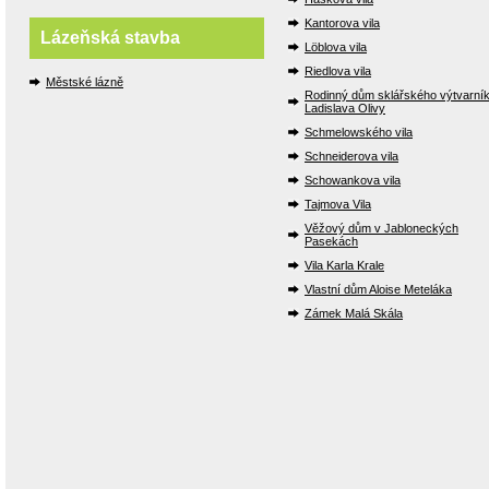
Kantorova vila
Lázeňská stavba
Löblova vila
Riedlova vila
Městské lázně
Rodinný dům sklářského výtvarní
Ladislava Olivy
Schmelowského vila
Schneiderova vila
Schowankova vila
Tajmova Vila
Věžový dům v Jabloneckých
Pasekách
Vila Karla Krale
Vlastní dům Aloise Meteláka
Zámek Malá Skála