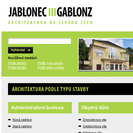
Rozšířené hledání:
Podle autora
Podle typu stavby
Podle lokality
Podle doby vzniku
Architektura podle typu stavby
Administrativní budova
Obytný dům
Nová radnice
Dresslerova vila
Stará radnice
Giebischova vila
Háskova vila