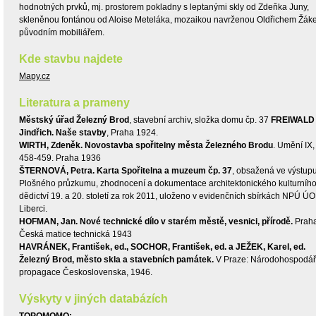
hodnotných prvků, mj. prostorem pokladny s leptanými skly od Zdeňka Juny,
skleněnou fontánou od Aloise Meteláka, mozaikou navrženou Oldřichem Žák
původním mobiliářem.
Kde stavbu najdete
Mapy.cz
Literatura a prameny
Městský úřad Železný Brod
, stavební archiv, složka domu čp. 37
FREIWALD
Jindřich. Naše stavby
, Praha 1924.
WIRTH, Zdeněk. Novostavba spořitelny města Železného Brodu
. Umění IX, 
458-459. Praha 1936
ŠTERNOVÁ, Petra. Karta Spořitelna a muzeum čp. 37
, obsažená ve výstup
Plošného průzkumu, zhodnocení a dokumentace architektonického kulturníh
dědictví 19. a 20. století za rok 2011, uloženo v evidenčních sbírkách NPÚ ÚO
Liberci.
HOFMAN, Jan. Nové technické dílo v starém městě, vesnici, přírodě.
Praha
Česká matice technická 1943
HAVRÁNEK, František, ed., SOCHOR, František, ed. a JEŽEK, Karel, ed.
Železný Brod, město skla a stavebních památek.
V Praze: Národohospodá
propagace Československa, 1946.
Výskyty v jiných databázích