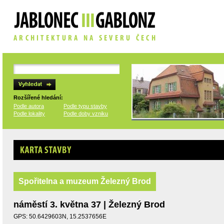
Rozšířené hledání:
Podle autora
Podle typu stavby
Podle lokality
Podle doby vzniku
Karta stavby
Spořitelna a muzeum Železný Brod
náměstí 3. května 37 | Železný Brod
GPS: 50.6429603N, 15.2537656E