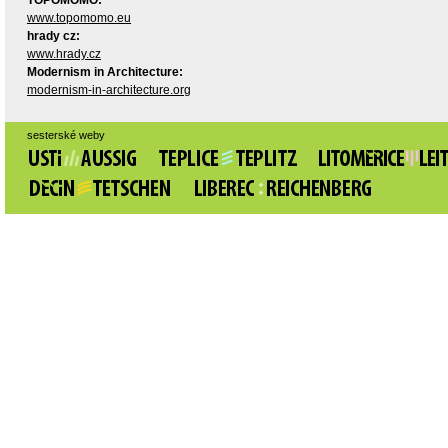
TOPOMOMO:
www.topomomo.eu
hrady cz:
www.hrady.cz
Modernism in Architecture:
modernism-in-architecture.org
sesterské weby