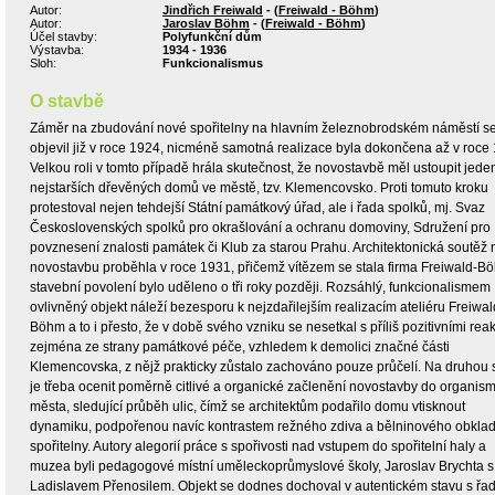
Autor:
Jindřich Freiwald
- (
Freiwald - Böhm
)
Autor:
Jaroslav Böhm
- (
Freiwald - Böhm
)
Účel stavby:
Polyfunkční dům
Výstavba:
1934 - 1936
Sloh:
Funkcionalismus
O stavbě
Záměr na zbudování nové spořitelny na hlavním železnobrodském náměstí s
objevil již v roce 1924, nicméně samotná realizace byla dokončena až v roce
Velkou roli v tomto případě hrála skutečnost, že novostavbě měl ustoupit jede
nejstarších dřevěných domů ve městě, tzv. Klemencovsko. Proti tomuto kroku
protestoval nejen tehdejší Státní památkový úřad, ale i řada spolků, mj. Svaz
Československých spolků pro okrašlování a ochranu domoviny, Sdružení pro
povznesení znalosti památek či Klub za starou Prahu. Architektonická soutěž 
novostavbu proběhla v roce 1931, přičemž vítězem se stala firma Freiwald-B
stavební povolení bylo uděleno o tři roky později. Rozsáhlý, funkcionalismem
ovlivněný objekt náleží bezesporu k nejzdařilejším realizacím ateliéru Freiwal
Böhm a to i přesto, že v době svého vzniku se nesetkal s příliš pozitivními rea
zejména ze strany památkové péče, vzhledem k demolici značné části
Klemencovska, z nějž prakticky zůstalo zachováno pouze průčelí. Na druhou 
je třeba ocenit poměrně citlivé a organické začlenění novostavby do organis
města, sledující průběh ulic, čímž se architektům podařilo domu vtisknout
dynamiku, podpořenou navíc kontrastem režného zdiva a bělninového obkla
spořitelny. Autory alegorií práce s spořivosti nad vstupem do spořitelní haly a
muzea byli pedagogové místní uměleckoprůmyslové školy, Jaroslav Brychta s
Ladislavem Přenosilem. Objekt se dodnes dochoval v autentickém stavu s řa