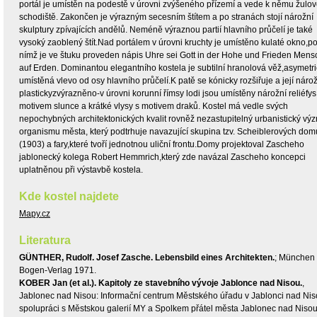
portál je umístěn na podestě v úrovni zvýšeného přízemí a vede k němu žulo
schodiště. Zakončen je výrazným secesním štítem a po stranách stojí nárožní
skulptury zpívajících andělů. Neméně výraznou partií hlavního průčelí je také
vysoký zaoblený štít.Nad portálem v úrovni kruchty je umístěno kulaté okno,p
nímž je ve štuku proveden nápis Uhre sei Gott in der Hohe und Frieden Men
auf Erden. Dominantou elegantního kostela je subtilní hranolová věž,asymetr
umístěná vlevo od osy hlavního průčelí.K patě se kónicky rozšiřuje a její nárož
plastickyzvýrazněno-v úrovni korunní římsy lodi jsou umístěny nárožní reliéfys
motivem slunce a krátké vlysy s motivem draků. Kostel má vedle svých
nepochybných architektonických kvalit rovněž nezastupitelný urbanistický vý
organismu města, který podtrhuje navazující skupina tzv. Scheiblerových dom
(1903) a fary,které tvoří jednotnou uliční frontu.Domy projektoval Zascheho
jablonecký kolega Robert Hemmrich,který zde navázal Zascheho koncepci
uplatněnou při výstavbě kostela.
Kde kostel najdete
Mapy.cz
Literatura
GÜNTHER, Rudolf. Josef Zasche. Lebensbild eines Architekten.
; München 
Bogen-Verlag 1971.
KOBER Jan (et al.). Kapitoly ze stavebního vývoje Jablonce nad Nisou.
,
Jablonec nad Nisou: Informační centrum Městského úřadu v Jablonci nad Nis
spolupráci s Městskou galerií MY a Spolkem přátel města Jablonec nad Niso