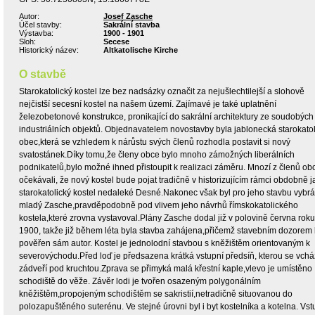
Autor:
Josef Zasche
Účel stavby:
Sakrální stavba
Výstavba:
1900 - 1901
Sloh:
Secese
Historický název:
Altkatolische Kirche
O stavbě
Starokatolický kostel lze bez nadsázky označit za nejušlechtilejší a slohově
nejčistší secesní kostel na našem území. Zajímavé je také uplatnění
železobetonové konstrukce, pronikající do sakrální architektury ze soudobých
industriálních objektů. Objednavatelem novostavby byla jablonecká starokato
obec,která se vzhledem k nárůstu svých členů rozhodla postavit si nový
svatostánek.Díky tomu,že členy obce bylo mnoho zámožných liberálních
podnikatelů,bylo možné ihned přistoupit k realizaci záměru. Mnozí z členů ob
očekávali, že nový kostel bude pojat tradičně v historizujícím rámci obdobně j
starokatolický kostel nedaleké Desné.Nakonec však byl pro jeho stavbu vybr
mladý Zasche,pravděpodobně pod vlivem jeho návrhů římskokatolického
kostela,které zrovna vystavoval.Plány Zasche dodal již v polovině června roku
1900, takže již během léta byla stavba zahájena,přičemž stavebním dozorem 
pověřen sám autor. Kostel je jednolodní stavbou s kněžištěm orientovaným k
severovýchodu.Před loď je předsazena krátká vstupní předsíň, kterou se vchá
zádveří pod kruchtou.Zprava se přimyká malá křestní kaple,vlevo je umístěno
schodiště do věže. Závěr lodi je tvořen osazeným polygonálním
kněžištěm,propojeným schodištěm se sakristií,netradičně situovanou do
polozapuštěného suterénu. Ve stejné úrovni byl i byt kostelníka a kotelna. Vst