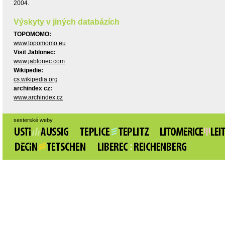
2004.
Výskyty v jiných databázích
TOPOMOMO:
www.topomomo.eu
Visit Jablonec:
www.jablonec.com
Wikipedie:
cs.wikipedia.org
archindex cz:
www.archindex.cz
sesterské weby