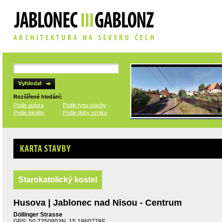
Rozšířené hledání:
Podle autora
Podle typu stavby
Podle lokality
Podle doby vzniku
Karta stavby
Starokatolický kostel
Husova | Jablonec nad Nisou - Centrum
Döllinger Strasse
GPS: 50.7250803N, 15.1860778E