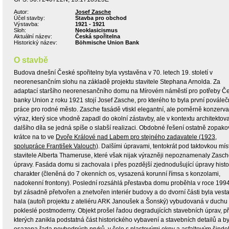
Autor:
Josef Zasche
Účel stavby:
Stavba pro obchod
Výstavba:
1921 - 1921
Sloh:
Neoklasicismus
Aktuální název:
Česká spořitelna
Historický název:
Böhmische Union Bank
O stavbě
Budova dnešní České spořitelny byla vystavěna v 70. letech 19. století v
neorenesančním slohu na základě projektu stavitele Stephana Arnolda. Za
adaptací staršího neorenesančního domu na Mírovém náměstí pro potřeby Č
banky Union z roku 1921 stojí Josef Zasche, pro kterého to byla první povále
práce pro rodné město. Zasche fasádě vtiskl elegantní, ale poměrně konzervat
výraz, který sice vhodně zapadl do okolní zástavby, ale v kontextu architektov
dalšího díla se jedná spíše o slabší realizaci. Obdobné řešení ostatně zopako
krátce na to ve
Dvoře Králové nad Labem pro stejného zadavatele (1923,
spolupráce František Valouch)
. Dalšími úpravami, tentokrát pod taktovkou mís
stavitele Alberta Thameruse, které však nijak výrazněji nepoznamenaly Zasc
úpravy. Fasáda domu si zachovala i přes pozdější zjednodušující úpravy histo
charakter (členěná do 7 okenních os, vysazená korunní římsa s konzolami,
nadokenní frontony). Poslední rozsáhlá přestavba domu proběhla v roce 1994
byl zásadně přetvořen a znetvořen interiér budovy a do dvorní části byla ves
hala (autoři projektu z ateliéru ARK Janoušek a Šonský) vybudovaná v duchu
pokleslé postmoderny. Objekt prošel řadou degradujících stavebních úprav, př
kterých zanikla podstatná část historického vybavení a stavebních detailů a b