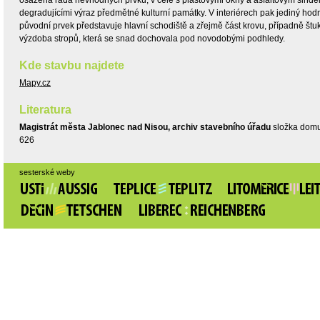
osazena řada nevhodných prvků, v čele s plastovými okny a asfaltovým šinde
degradujícími výraz předmětné kulturní památky. V interiérech pak jediný hod
původní prvek představuje hlavní schodiště a zřejmě část krovu, případně štu
výzdoba stropů, která se snad dochovala pod novodobými podhledy.
Kde stavbu najdete
Mapy.cz
Literatura
Magistrát města Jablonec nad Nisou, archiv stavebního úřadu
složka domu
626
sesterské weby