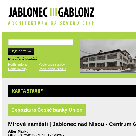
Rozšířené hledání:
Podle autora
Podle typu stavby
Podle lokality
Podle doby vzniku
Karta stavby
Expozitura České banky Union
Mírové náměstí | Jablonec nad Nisou - Centrum 
Alter Markt
GPS: 50.7240722N, 15.1718925E