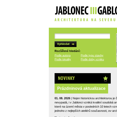
Rozšířené hledání:
Podle autora
Podle typu stavby
Podle lokality
Podle doby vzniku
Novinky
Prázdninová aktualizace
01. 08. 2026
| Nejen historickou architekturou je 
nevypadá, i v Jablonci vzniká kvalitní soudobá a
které na území města v posledních 10 letech vzni
jednoho z nejlepších ateliérů současnosti, ov-arch