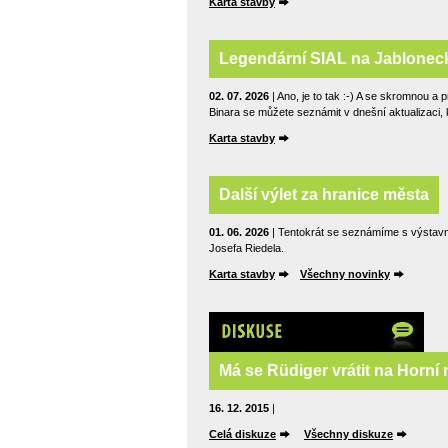
Karta stavby
Legendární SIAL na Jablonec
02. 07. 2026
| Ano, je to tak :-) A se skromnou a 
Binara se můžete seznámit v dnešní aktualizaci
Karta stavby
Další výlet za hranice města
01. 06. 2026
| Tentokrát se seznámíme s výstavno
Josefa Riedela.
Karta stavby
Všechny novinky
Diskuze
Má se Rüdiger vrátit na Horní
16. 12. 2015
|
Celá diskuze
Všechny diskuze