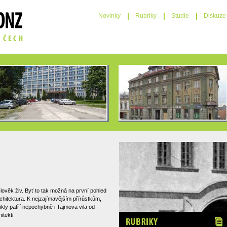
Novinky
Rubriky
Studie
Diskuze
člověk živ. Byť to tak možná na první pohled
rchitektura. K nejzajímavějším přírůstkům,
kly patří nepochybně i Tajmova vila od
itekti.
Rubriky