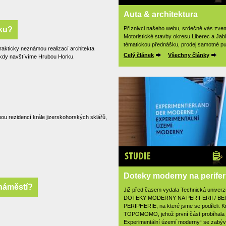
Auta & architektura
ku?
Příznivci našeho webu, srdečně vás zveme
Motoristické stavby okresu Liberec a Jab
tématickou přednášku, prodej samotné pu
prakticky neznámou realizací architekta
Celý článek
Všechny články
, kdy navštívíme Hrubou Horku.
u rezidencí krále jizerskohorských sklářů,
Studie
Doteky moderny na periferi
 náměstí?
Již před časem vydala Technická univerzi
DOTEKY MODERNY NA PERIFERII / 
PERIPHERIE, na které jsme se podíleli. 
TOPOMOMO, jehož první část probíhala j
Experimentální území moderny“ se zabýv