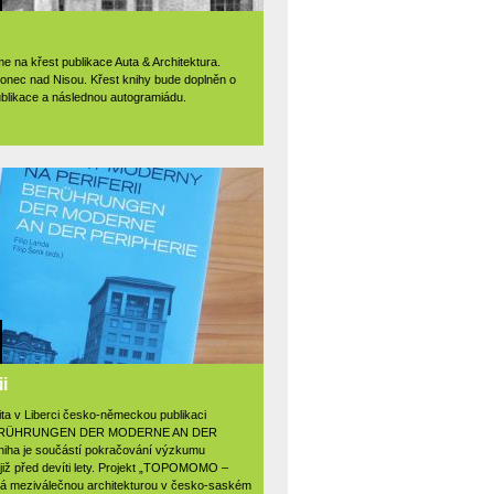
 na křest publikace Auta & Architektura.
lonec nad Nisou. Křest knihy bude doplněn o
blikace a následnou autogramiádu.
i
ta v Liberci česko-německou publikaci
BERÜHRUNGEN DER MODERNE AN DER
Kniha je součástí pokračování výzkumu
iž před devíti lety. Projekt „TOPOMOMO –
á meziválečnou architekturou v česko-saském