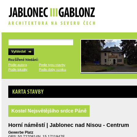
Rozšířené hledání:
Podle autora
Podle typu stavby
Podle lokality
Podle doby vzniku
Karta stavby
Kostel Nejsvětějšího srdce Páně
Horní náměstí | Jablonec nad Nisou - Centrum
Gewerbe Platz
GPS: 50.7270814N, 15.1711947E