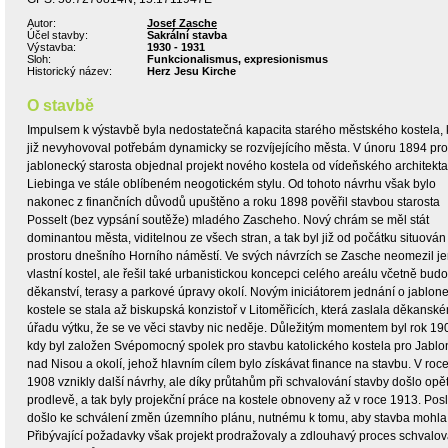
Autor:
Josef Zasche
Účel stavby:
Sakrální stavba
Výstavba:
1930 - 1931
Sloh:
Funkcionalismus, expresionismus
Historický název:
Herz Jesu Kirche
O stavbě
Impulsem k výstavbě byla nedostatečná kapacita starého městského kostela, 
již nevyhovoval potřebám dynamicky se rozvíjejícího města. V únoru 1894 pro
jablonecký starosta objednal projekt nového kostela od vídeňského architekta
Liebinga ve stále oblíbeném neogotickém stylu. Od tohoto návrhu však bylo
nakonec z finančních důvodů upuštěno a roku 1898 pověřil stavbou starosta
Posselt (bez vypsání soutěže) mladého Zascheho. Nový chrám se měl stát
dominantou města, viditelnou ze všech stran, a tak byl již od počátku situován
prostoru dnešního Horního náměstí. Ve svých návrzích se Zasche neomezil j
vlastní kostel, ale řešil také urbanistickou koncepci celého areálu včetně bud
děkanství, terasy a parkové úpravy okolí. Novým iniciátorem jednání o jablo
kostele se stala až biskupská konzistoř v Litoměřicích, která zaslala děkansk
úřadu výtku, že se ve věci stavby nic neděje. Důležitým momentem byl rok 19
kdy byl založen Svépomocný spolek pro stavbu katolického kostela pro Jablo
nad Nisou a okolí, jehož hlavním cílem bylo získávat finance na stavbu. V roc
1908 vznikly další návrhy, ale díky průtahům při schvalování stavby došlo opět
prodlevě, a tak byly projekční práce na kostele obnoveny až v roce 1913. Pos
došlo ke schválení změn územního plánu, nutnému k tomu, aby stavba mohla 
Přibývající požadavky však projekt prodražovaly a zdlouhavý proces schvalov