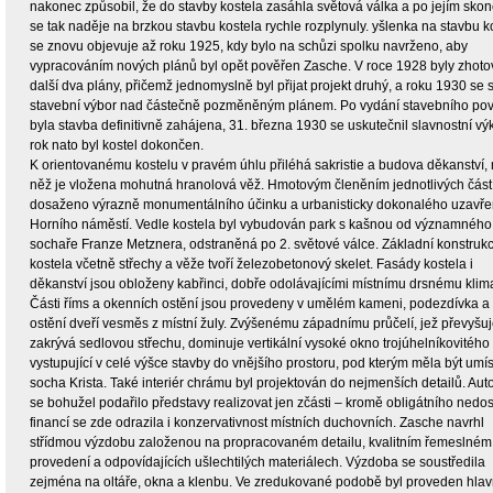
nakonec způsobil, že do stavby kostela zasáhla světová válka a po jejím skon
se tak naděje na brzkou stavbu kostela rychle rozplynuly. yšlenka na stavbu k
se znovu objevuje až roku 1925, kdy bylo na schůzi spolku navrženo, aby
vypracováním nových plánů byl opět pověřen Zasche. V roce 1928 byly zhot
další dva plány, přičemž jednomyslně byl přijat projekt druhý, a roku 1930 se 
stavební výbor nad částečně pozměněným plánem. Po vydání stavebního pov
byla stavba definitivně zahájena, 31. března 1930 se uskutečnil slavnostní vý
rok nato byl kostel dokončen.
K orientovanému kostelu v pravém úhlu přiléhá sakristie a budova děkanství,
něž je vložena mohutná hranolová věž. Hmotovým členěním jednotlivých částí
dosaženo výrazně monumentálního účinku a urbanisticky dokonalého uzavře
Horního náměstí. Vedle kostela byl vybudován park s kašnou od významného
sochaře Franze Metznera, odstraněná po 2. světové válce. Základní konstrukc
kostela včetně střechy a věže tvoří železobetonový skelet. Fasády kostela i
děkanství jsou obloženy kabřinci, dobře odolávajícími místnímu drsnému klim
Části říms a okenních ostění jsou provedeny v umělém kameni, podezdívka a
ostění dveří vesměs z místní žuly. Zvýšenému západnímu průčelí, jež převyšuj
zakrývá sedlovou střechu, dominuje vertikální vysoké okno trojúhelníkovitého 
vystupující v celé výšce stavby do vnějšího prostoru, pod kterým měla být umí
socha Krista. Také interiér chrámu byl projektován do nejmenších detailů. Aut
se bohužel podařilo představy realizovat jen zčásti – kromě obligátního nedos
financí se zde odrazila i konzervativnost místních duchovních. Zasche navrhl
střídmou výzdobu založenou na propracovaném detailu, kvalitním řemeslném
provedení a odpovídajících ušlechtilých materiálech. Výzdoba se soustředila
zejména na oltáře, okna a klenbu. Ve zredukované podobě byl proveden hlav