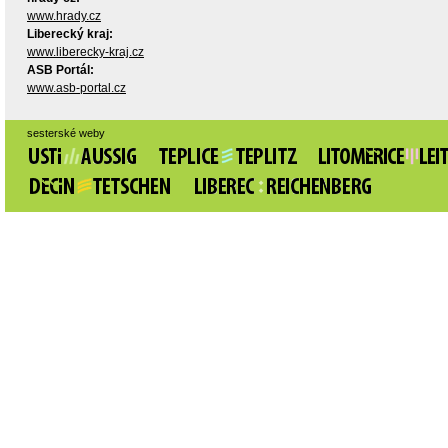
www.hrady.cz
Liberecký kraj:
www.liberecky-kraj.cz
ASB Portál:
www.asb-portal.cz
sesterské weby