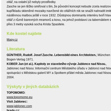
oltář, na ostatní již nebyly prostředky.
Zasche se jen těžko smiřoval s tím, že původní koncept nebude zcela realizo
kupříkladu skleněné mozaiky navržené do oltářních nik se snažil nahradit imitu
nástěnnou malbou ještě v roce 1932. Důstojnou dominantu interiéru tvoří hlav
oltář z různě barevných mramorů a kovu, na jehož podstavci za tabernáklem s
přes 3 metry vysoká socha Krista Spasitele.
Kde kostel najdete
Mapy.cz
Literatura
GÜNTHER, Rudolf. Josef Zasche. Lebensbild eines Architekten.
; München 
Bogen-Verlag 1971.
KOBER Jan (et al.). Kapitoly ze stavebního vývoje Jablonce nad Nisou.
,
Jablonec nad Nisou: Informační centrum Městského úřadu v Jablonci nad Nis
spolupráci s Městskou galerií MY a Spolkem přátel města Jablonec nad Niso
2004.
Výskyty v jiných databázích
TOPOMOMO:
www.topomomo.eu
Visit Jablonec:
www.jablonec.com
hrady cz: