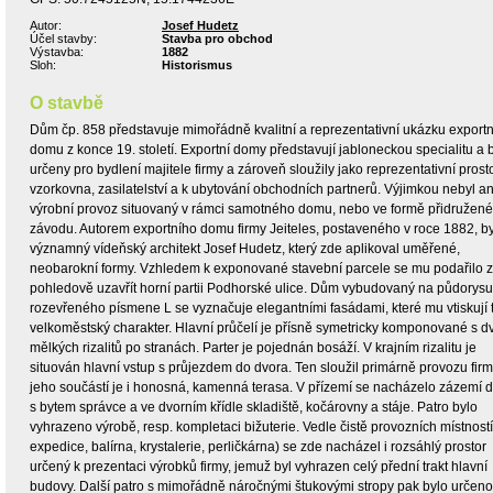
Autor:
Josef Hudetz
Účel stavby:
Stavba pro obchod
Výstavba:
1882
Sloh:
Historismus
O stavbě
Dům čp. 858 představuje mimořádně kvalitní a reprezentativní ukázku export
domu z konce 19. století. Exportní domy představují jabloneckou specialitu a 
určeny pro bydlení majitele firmy a zároveň sloužily jako reprezentativní prosto
vzorkovna, zasilatelství a k ubytování obchodních partnerů. Výjimkou nebyl an
výrobní provoz situovaný v rámci samotného domu, nebo ve formě přidružen
závodu. Autorem exportního domu firmy Jeiteles, postaveného v roce 1882, by
významný vídeňský architekt Josef Hudetz, který zde aplikoval uměřené,
neobarokní formy. Vzhledem k exponované stavební parcele se mu podařilo z
pohledově uzavřít horní partii Podhorské ulice. Dům vybudovaný na půdorysu
rozevřeného písmene L se vyznačuje elegantními fasádami, které mu vtiskují 
velkoměstský charakter. Hlavní průčelí je přísně symetricky komponované s dv
mělkých rizalitů po stranách. Parter je pojednán bosáží. V krajním rizalitu je
situován hlavní vstup s průjezdem do dvora. Ten sloužil primárně provozu firm
jeho součástí je i honosná, kamenná terasa. V přízemí se nacházelo zázemí
s bytem správce a ve dvorním křídle skladiště, kočárovny a stáje. Patro bylo
vyhrazeno výrobě, resp. kompletaci bižuterie. Vedle čistě provozních místností
expedice, balírna, krystalerie, perličkárna) se zde nacházel i rozsáhlý prostor
určený k prezentaci výrobků firmy, jemuž byl vyhrazen celý přední trakt hlavní
budovy. Další patro s mimořádně náročnými štukovými stropy pak bylo určeno