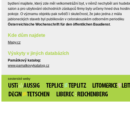
bydlení majitele, který zde měl velkometrážní byt, v němž nechyběl ani hudeb
salon a pro ubytování obchodních zástupců firmy byly určeny hned dva hosti
pokoje. O významu objektu pak svědčí i skutečnost, že jako jedna z mála
jabloneckých staveb byl publikován v celorakouském odborném periodiku
Österreichische Wochenschrift für den öffentlichen Baudienst
.
Kde dům najdete
Mapy.cz
Výskyty v jiných databázích
Památkový katalog:
www.pamatkovykatalog.cz
sesterské weby