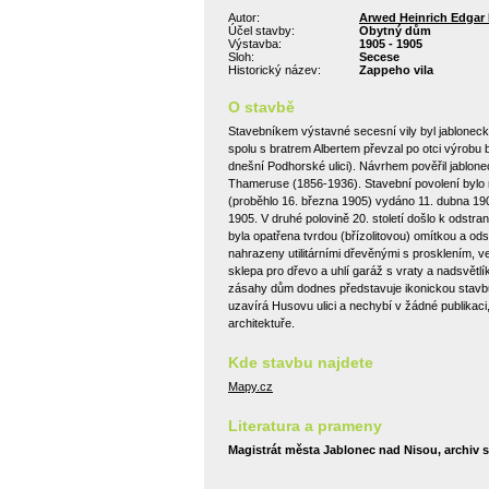
Autor:
Arwed Heinrich Edgar
Účel stavby:
Obytný dům
Výstavba:
1905 - 1905
Sloh:
Secese
Historický název:
Zappeho vila
O stavbě
Stavebníkem výstavné secesní vily byl jabloneck
spolu s bratrem Albertem převzal po otci výrobu 
dnešní Podhorské ulici). Návrhem pověřil jablone
Thameruse (1856-1936). Stavební povolení bylo 
(proběhlo 16. března 1905) vydáno 11. dubna 190
1905. V druhé polovině 20. století došlo k odstr
byla opatřena tvrdou (břízolitovou) omítkou a o
nahrazeny utilitárními dřevěnými s prosklením,
sklepa pro dřevo a uhlí garáž s vraty a nadsvětlí
zásahy dům dodnes představuje ikonickou stavbu
uzavírá Husovu ulici a nechybí v žádné publikac
architektuře.
Kde stavbu najdete
Mapy.cz
Literatura a prameny
Magistrát města Jablonec nad Nisou, archiv 