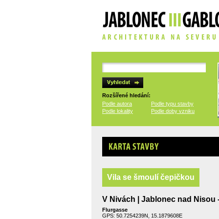
Rozšířené hledání:
Podle autora
Podle typu stavby
Podle lokality
Podle doby vzniku
Karta stavby
Vila se šmoulí čepičkou
V Nivách | Jablonec nad Nisou
Flurgasse
GPS: 50.7254239N, 15.1879608E