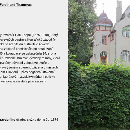
 Ferdinand Thamerus
ý továrník Carl Zappe (1875-1918), který
barevných papírů a litografický závod (v
ckého architekta a stavitele Arweda
na základě komisionálního posouzení
5 a kolaudace se uskutečnila 14. srpna
anění zdobné štukové výzdoby fasády, která
dstraněny původní vchodové dveře a
 ve vyvýšeném suterénu zřízena v místech
kem z luxferů. I přes negativní stavební
, která svým atypickým štítem opticky
i, věnované městu a jeho secesní
stavebního úřadu,
složka domu čp. 1874