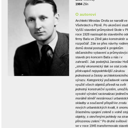
1984
Zlín
O autorovi
Architekt Miroslav Drofa se narodil ve
Všehrdech u Plzně. Po ukončení studi
Vyšší stavební průmyslové škole v Pl
roce 1928 nastoupil do stavebního od
firmy Baťa ve Zlíně jako konstruktér a
rozpočtář. Zde se přes návrhy rodin
domů dostal postupně k projektům
občanského vybavení a průmyslovýc
staveb pro koncern Baťa u nás i v
zahraničí. Jak podotýká Jaroslav Ho
„strohý ekonomický tlak se stal zcela
překvapivě nejspolehlivější zárukou
jednotnosti a čistoty architektonickéh
výrazu. Kategorický požadavek variab
využití všech objektů přivedl na svět
jednotný konstrukční systém, umožňuj
vysoké výrobní racionalizaci jedinečn
morálně téměř nestárnoucí urbanistic
skladby a současně přispěl ke zrodu
nových urbanistických kvalit, k onom
šťastnému spojení zeleně s volně stoj
objekty, s otevřenými pohledy na stra
přirozenou zelení.“
Po druhé světové 
se v roce 1945 transformovalo staveb