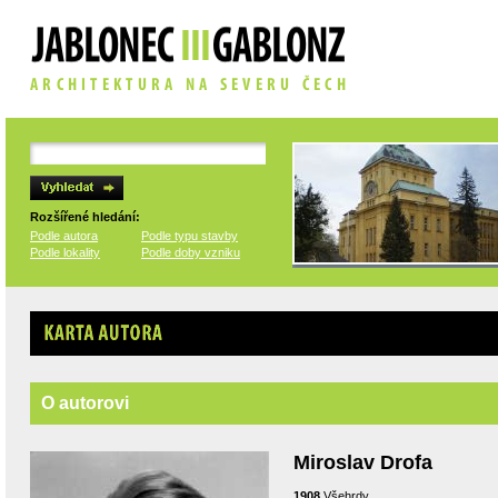
Rozšířené hledání:
Podle autora
Podle typu stavby
Podle lokality
Podle doby vzniku
Karta autora
O autorovi
Miroslav Drofa
1908
Všehrdy