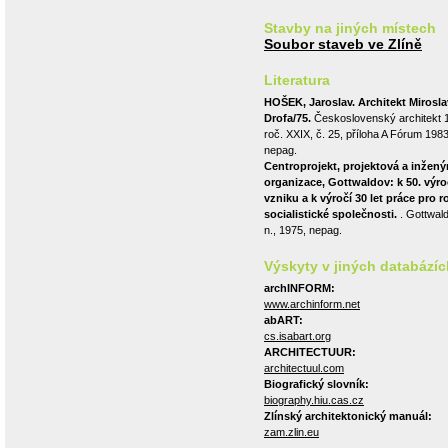
Stavby na jiných místech
Soubor staveb ve Zlíně
Literatura
HOŠEK, Jaroslav. Architekt Mirosla
Drofa/75.
Československý architekt 
roč. XXIX, č. 25, příloha A Fórum 1983
nepag.
Centroprojekt, projektová a inžený
organizace, Gottwaldov: k 50. výro
vzniku a k výročí 30 let práce pro r
socialistické společnosti.
. Gottwald
n., 1975, nepag.
Výskyty v jiných databázíc
archINFORM:
www.archinform.net
abART:
cs.isabart.org
ARCHITECTUUR:
architectuul.com
Biografický slovník:
biography.hiu.cas.cz
Zlínský architektonický manuál:
zam.zlin.eu