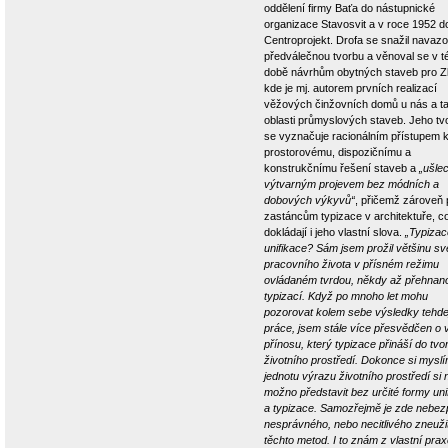
oddělení firmy Baťa do nástupnické
organizace Stavosvit a v roce 1952 d
Centroprojekt. Drofa se snažil navaz
předválečnou tvorbu a věnoval se v t
době návrhům obytných staveb pro Zl
kde je mj. autorem prvních realizací
věžových činžovních domů u nás a t
oblasti průmyslových staveb. Jeho tv
se vyznačuje racionálním přístupem 
prostorovému, dispozičnímu a
konstrukčnímu řešení staveb a
„ušlec
výtvarným projevem bez módních a
dobových výkyvů“
, přičemž zároveň p
zastáncům typizace v architektuře, c
dokládají i jeho vlastní slova.
„Typizac
unifikace? Sám jsem prožil většinu s
pracovního života v přísném režimu
ovládaném tvrdou, někdy až přehnan
typizací. Když po mnoho let mohu
pozorovat kolem sebe výsledky tehde
práce, jsem stále více přesvědčen o
přínosu, který typizace přináší do tvo
životního prostředí. Dokonce si myslí
jednotu výrazu životního prostředí si 
možno představit bez určité formy uni
a typizace. Samozřejmě je zde nebez
nesprávného, nebo necitlivého zneuži
těchto metod. I to znám z vlastní prax