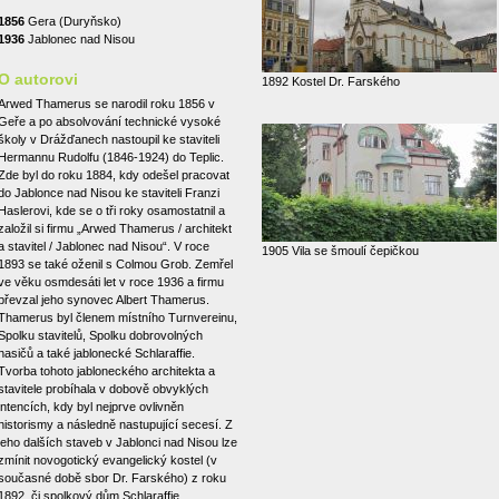
1856
Gera (Duryňsko)
1936
Jablonec nad Nisou
O autorovi
1892 Kostel Dr. Farského
Arwed Thamerus se narodil roku 1856 v
Geře a po absolvování technické vysoké
školy v Drážďanech nastoupil ke staviteli
Hermannu Rudolfu (1846-1924) do Teplic.
Zde byl do roku 1884, kdy odešel pracovat
do Jablonce nad Nisou ke staviteli Franzi
Haslerovi, kde se o tři roky osamostatnil a
založil si firmu „Arwed Thamerus / architekt
a stavitel / Jablonec nad Nisou“. V roce
1905 Vila se šmoulí čepičkou
1893 se také oženil s Colmou Grob. Zemřel
ve věku osmdesáti let v roce 1936 a firmu
převzal jeho synovec Albert Thamerus.
Thamerus byl členem místního Turnvereinu,
Spolku stavitelů, Spolku dobrovolných
hasičů a také jablonecké Schlaraffie.
Tvorba tohoto jabloneckého architekta a
stavitele probíhala v dobově obvyklých
intencích, kdy byl nejprve ovlivněn
historismy a následně nastupující secesí. Z
jeho dalších staveb v Jablonci nad Nisou lze
zmínit novogotický evangelický kostel (v
současné době sbor Dr. Farského) z roku
1892, či spolkový dům Schlaraffie