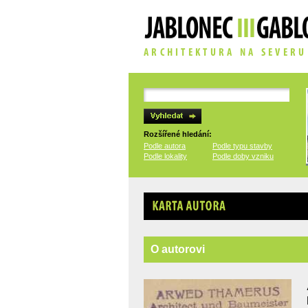
Rozšířené hledání:
Podle autora
Podle typu stavby
Podle lokality
Podle doby vzniku
Karta autora
O autorovi