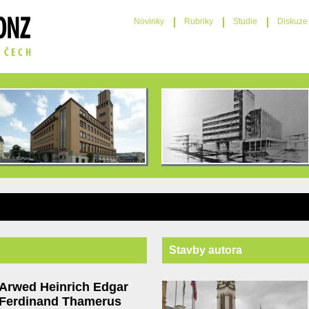
Novinky
Rubriky
Studie
Diskuze
Stavby autora
Arwed Heinrich Edgar
Ferdinand Thamerus