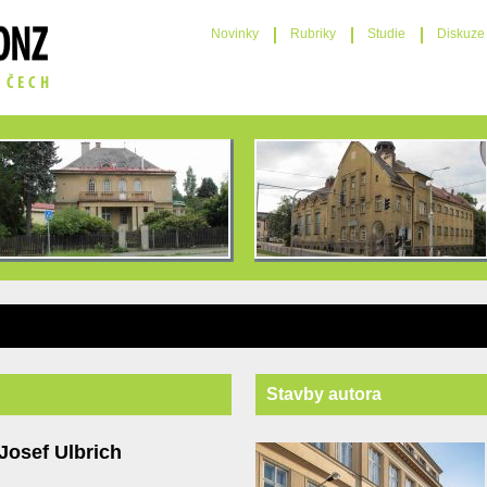
Novinky
Rubriky
Studie
Diskuze
Stavby autora
Josef Ulbrich