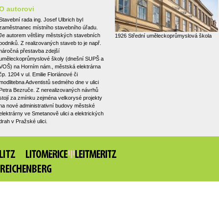
O autorovi
Stavební rada ing. Josef Ulbrich byl
zaměstnanec místního stavebního úřadu.
Je autorem většiny městských stavebních
1926 Střední uměleckoprůmyslová škola
podniků. Z realizovaných staveb to je např.
náročná přestavba zdejší
uměleckoprůmyslové školy (dnešní SUPŠ a
VOŠ) na Horním nám., městská elektrárna
čp. 1204 v ul. Emilie Floriánové či
modlitebna Adventistů sedmého dne v ulici
Petra Bezruče. Z nerealizovaných návrhů
stojí za zmínku zejména velkorysé projekty
na nové administrativní budovy městské
elektrárny ve Smetanově ulici a elektrických
drah v Pražské ulici.