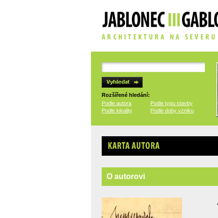
Rozšířené hledání:
Podle autora
Podle typu stavby
Podle lokality
Podle doby vzniku
Karta autora
O autorovi