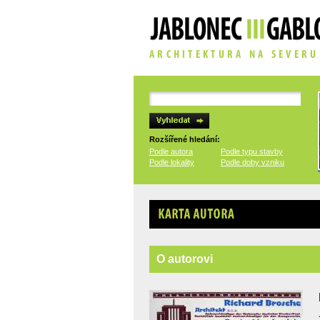
Rozšířené hledání:
Podle autora
Podle typu stavby
Podle lokality
Podle doby vzniku
Karta autora
O autorovi