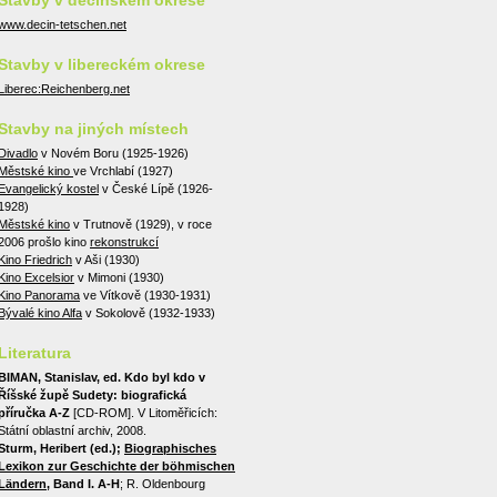
Stavby v děčínském okrese
www.decin-tetschen.net
Stavby v libereckém okrese
Liberec:Reichenberg.net
Stavby na jiných místech
Divadlo
v Novém Boru (1925-1926)
Městské kino
ve Vrchlabí (1927)
Evangelický kostel
v České Lípě (1926-
1928)
Městské kino
v Trutnově (1929), v roce
2006 prošlo kino
rekonstrukcí
Kino Friedrich
v Aši (1930)
Kino Excelsior
v Mimoni (1930)
Kino Panorama
ve Vítkově (1930-1931)
Bývalé kino Alfa
v Sokolově (1932-1933)
Literatura
BIMAN, Stanislav, ed. Kdo byl kdo v
Říšské župě Sudety: biografická
příručka A-Z
[CD-ROM]. V Litoměřicích:
Státní oblastní archiv, 2008.
Sturm, Heribert (ed.);
Biographisches
Lexikon zur Geschichte der böhmischen
Ländern
, Band I. A-H
; R. Oldenbourg