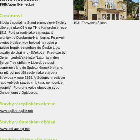
1965
Aalen (Německo)
O autorovi
Studia započal na Státní průmyslové škole v
1931 Tanvaldské kino
Liberci a ukončil je na TH v Karlsruhe v roce
1911. Poté pracuje jako samostatný
architekt v Duisburgu-Hambornu. Po první
světové válce, kdy bojoval na ruské a
italské frontě, se stěhuje do České Lípy,
později do Ústí n. L.-Střekova. Přestože byl
členem zednářské lóže "Latomia in den
Bergen" se sídlem v Liberci, vstoupil
poměrně záhy do Sudetoněmecké strany,
za níž byl později zvolen jako starosta
Střekova v roce 1938. V Sudetech realizuje
řadu velkých staveb (mj. kina, nemocnice,
kostely). Po druhé válce obnovuje svou
činnost opět v Duisburgu.
Stavby v teplickém okrese
www.teplice-teplitz.net
Stavby v ústeckém okrese
www.usti-aussig.net