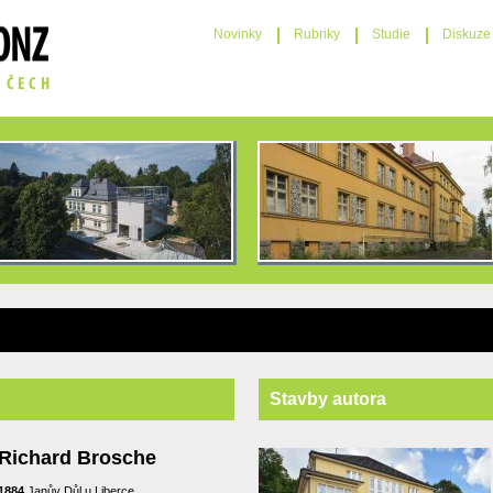
Novinky
Rubriky
Studie
Diskuze
Stavby autora
Richard Brosche
1884
Janův Důl u Liberce