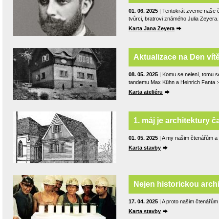
01. 06. 2025
| Tentokrát zveme naše č
tvůrci, bratrovi známého Julia Zeyera.
Karta Jana Zeyera
Aktualizace na Den vítě
08. 05. 2025
| Komu se nelení, tomu s
tandemu Max Kühn a Heinrich Fanta :
Karta ateliéru
1. máj je architektury ča
01. 05. 2025
| A my našim čtenářům a p
Karta stavby
Nejen historickou archit
17. 04. 2025
| A proto našim čtenářům p
Karta stavby