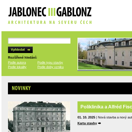
Rozšířené hledání:
Podle autora
Podle typu stavby
Podle lokality
Podle doby vzniku
Novinky
Poliklinika a Alfréd Fis
01. 10. 2025
| Nová stavba a nový auto
Karta stavby