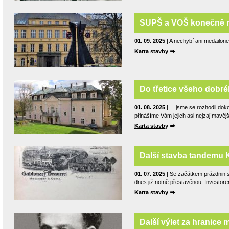
SUPŠ a VOŠ konečně 
01. 09. 2025
| A nechybí ani medailone
Karta stavby
Do třetice všeho dobréh
01. 08. 2025
| ... jsme se rozhodli do
přinášíme Vám jejich asi nejzajímavěj
Karta stavby
Další stavba tandemu 
01. 07. 2025
| Se začátkem prázdnin s
dnes již notně přestavěnou. Investore
Karta stavby
Další výlet za hranice 