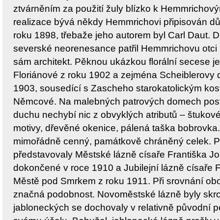
ztvárněním za použití žuly blízko k Hemmrichov
realizace bývá někdy Hemmrichovi připisován dům
roku 1898, třebaže jeho autorem byl Carl Daut. 
severské neorenesance patřil Hemmrichovu otci F
sám architekt. Pěknou ukázkou florální secese j
Floriánové z roku 1902 a zejména Scheiblerovy 
1903, sousedící s Zascheho starokatolickým ko
Němcové. Na malebných patrových domech post
duchu nechybí nic z obvyklých atributů – štukové
motivy, dřevěné okenice, pálená taška bobrovka
mimořádně cenný, památkově chráněný celek. P
představovaly Městské lázně císaře Františka Jo
dokončené v roce 1910 a Jubilejní lázně císaře
Městě pod Smrkem z roku 1911. Při srovnání obo
značná podobnost. Novoměstské lázně byly skro
jabloneckých se dochovaly v relativně původní p