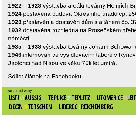
1922 – 1928
výstavba areálu továrny Heinrich Brd
1924
postavena budova Okresního úřadu čp. 250
1928
přestavěn a dostavěn dům s altánem čp. 37
1932
dostavěna rozhledna na Prosečském hřebe
náměstí.
1935 – 1938
výstavba továrny Johann Schowanek
1946
internován ve vysídlovacím táboře v Rýnovic
Jablonci nad Nisou ve věku 75ti let umírá.
Sdílet článek na Facebooku
sesterské weby