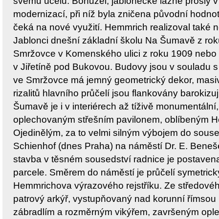
svému účelu. Bohužel, jablonecké lázně prošly v 
modernizací, při níž byla zničena původní hodnot
čeká na nové využití. Hemmrich realizoval také n
Jablonci dnešní základní školu Na Šumavě z rok
Smržovce v Komenského ulici z roku 1909 nebo d
v Jiřetíně pod Bukovou. Budovy jsou v souladu s 
ve Smržovce má jemný geometrický dekor, masivní
rizalitů hlavního průčelí jsou flankovány barokiz
Šumavě je i v interiérech až tíživě monumentální
oplechovaným střešním pavilonem, oblíbeným 
Ojedinělým, za to velmi silným výbojem do souse
Schienhof (dnes Praha) na náměstí Dr. E. Beneš
stavba v těsném sousedství radnice je postavena
parcele. Směrem do náměstí je průčelí symetrick
Hemmrichova výrazového rejstříku. Ze středového
patrový arkýř, vystupňovaný nad korunní říms
zábradlím a rozměrným vikýřem, završeným op