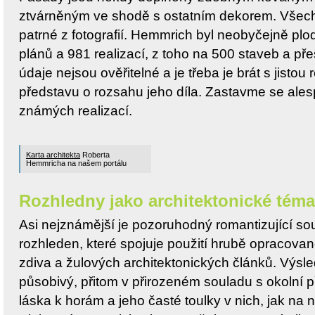
ztvárněným ve shodě s ostatním dekorem. Všec
patrné z fotografií. Hemmrich byl neobyčejně pl
plánů a 981 realizací, z toho na 500 staveb a př
údaje nejsou ověřitelné a je třeba je brát s jistou
představu o rozsahu jeho díla. Zastavme se ale
známých realizací.
Karta architekta
Roberta
Hemmricha na našem portálu
Rozhledny jako architektonické téma
Asi nejznámější je pozoruhodný romantizující so
rozhleden, které spojuje použití hrubě opracov
zdiva a žulových architektonických článků. Výsl
působivý, přitom v přirozeném souladu s okolní př
láska k horám a jeho časté toulky v nich, jak na