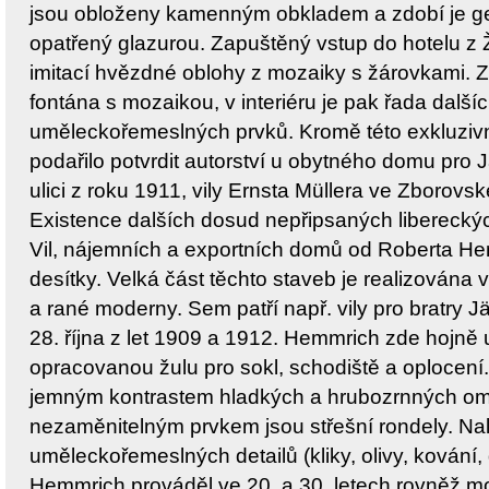
jsou obloženy kamenným obkladem a zdobí je ge
opatřený glazurou. Zapuštěný vstup do hotelu z 
imitací hvězdné oblohy z mozaiky s žárovkami. 
fontána s mozaikou, v interiéru je pak řada dalš
uměleckořemeslných prvků. Kromě této exkluzivní
podařilo potvrdit autorství u obytného domu pro 
ulici z roku 1911, vily Ernsta Müllera ve Zborovské
Existence dalších dosud nepřipsaných liberecký
Vil, nájemních a exportních domů od Roberta He
desítky. Velká část těchto staveb je realizován
a rané moderny. Sem patří např. vily pro bratry J
28. října z let 1909 a 1912. Hemmrich zde hojně 
opracovanou žulu pro sokl, schodiště a oplocení
jemným kontrastem hladkých a hrubozrnných om
nezaměnitelným prvkem jsou střešní rondely. 
uměleckořemeslných detailů (kliky, olivy, kování, d
Hemmrich prováděl ve 20. a 30. letech rovněž mo