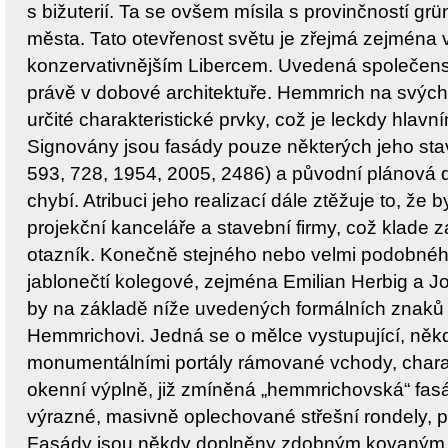
s bižuterií. Ta se ovšem mísila s provinčností gr
města. Tato otevřenost světu je zřejmá zejména v
konzervativnějším Libercem. Uvedená společensk
právě v dobové architektuře. Hemmrich na svých
určité charakteristické prvky, což je leckdy hlavn
Signovány jsou fasády pouze některých jeho sta
593, 728, 1954, 2005, 2486) a původní plánová
chybí. Atribuci jeho realizací dále ztěžuje to, že
projekční kanceláře a stavební firmy, což klade z
otazník. Konečně stejného nebo velmi podobného 
jablonečtí kolegové, zejména Emilian Herbig a J
by na základě níže uvedených formálních znaků
Hemmrichovi. Jedná se o mělce vystupující, někd
monumentálními portály rámované vchody, charakt
okenní výplně, již zmíněná „hemmrichovská“ fas
výrazné, masivně oplechované střešní rondely, p
Fasády jsou někdy doplněny zdobným kovaným 