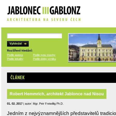
Rozšířené hledání:
Podle autora
Podle typu stavby
Podle lokality
Podle doby vzniku
Článek
Robert Hemmrich, architekt Jablonce nad Nisou
01. 02. 2017
| autor: Mgr. Petr Freiwillig Ph.D.
Jedním z nejvýznamnějších představitelů tradicio