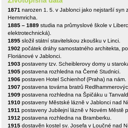
Životopisná data
1871
narozen 1. 5. v Jablonci jako nejstarší sy
Hemmricha.
1885 – 1889
studia na průmyslové škole v Liberc
elektrotechnická).
1895
složil státní stavitelskou zkoušku v Linci.
1902
počátek dráhy samostatného architekta, po
Floriánové v Jablonci.
1903
postaveny tzv. Scheiblerovy domy u staroka
1905
postavena rozhledna na Černé Studnici.
1906
postaven Hotel Schienhof (Praha) na nám. D
1907
postavena továrna bratrů Redlhammerových
1909
postavena rozhledna na Špičáku u Tanvald
1910
postaveny Městské lázně v Jablonci nad N
1911
postaveny Jubilejní lázně v Novém Městě
1912
postavena rozhledna na Bramberku.
1915
dostavěn kostel sv. Josefa v Loučné nad N