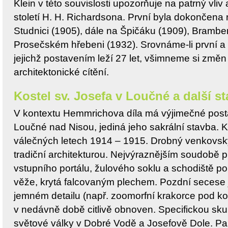
Klein v této souvislosti upozorňuje na patrný vliv
století H. H. Richardsona. První byla dokončena
Studnici (1905), dále na Špičáku (1909), Bramb
Prosečském hřebeni (1932). Srovnáme-li první a
jejichž postavením leží 27 let, všimneme si změn 
architektonické cítění.
Kostel sv. Josefa v Loučné a další s
V kontextu Hemmrichova díla má výjimečné posta
Loučné nad Nisou, jediná jeho sakrální stavba. K
válečných letech 1914 – 1915. Drobný venkovský
tradiční architekturou. Nejvýraznějším soudobě 
vstupního portálu, žulového soklu a schodiště p
věže, krytá falcovaným plechem. Pozdní secese 
jemném detailu (např. zoomorfní krakorce pod ko
v nedávně době citlivě obnoven. Specifickou sk
světové války v Dobré Vodě a Josefově Dole. 