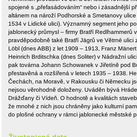
spojené s „přefasádováním“ nebo i zásadnější p
altánem na nároží Podhorské a Smetanovy ulice
1534 v Lidické ulici). Významný segment jeho port
jablonecký průmysl – firmy Bratří Redlhammerů v u
pravděpodobně také Bratří Jägrů ve Větrné ulici 
Löbl (dnes ABB) z let 1909 – 1913, Franz Mänert v
Heinrich Brditschka (dnes Soliter) v Nádražní uli
pak továrna Johann Schowanek v Jiřetíně pod 
přestavěná a rozšířená v letech 1935 – 1938. He
Čechách, na Moravě, v Rakousku či Německu js
nejsou věrohodně doloženy. Uváděn bývá Hráde
Drážďany či Vídeň. O hodnotě a kvalitách stav
že mnohé z nich jsou chráněny jako kulturní pamá
do plošné ochrany v rámci jablonecké městské 