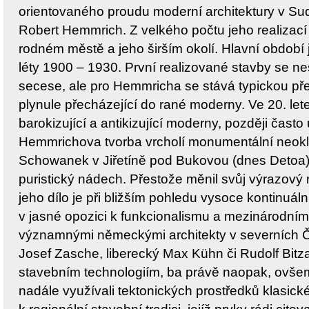
orientovaného proudu moderní architektury v Su
Robert Hemmrich. Z velkého počtu jeho realizací
rodném městě a jeho širším okolí. Hlavní obdob
léty 1900 – 1930. První realizované stavby se nes
secese, ale pro Hemmricha se stává typickou p
plynule přecházející do rané moderny. Ve 20. let
barokizující a antikizující moderny, později čast
Hemmrichova tvorba vrcholí monumentální neokla
Schowanek v Jiřetíně pod Bukovou (dnes Detoa), u
puristický nádech. Přestože měnil svůj výrazový 
jeho dílo je při bližším pohledu vysoce kontinuální 
v jasné opozici k funkcionalismu a mezinárodnímu 
významnými německými architekty v severních Če
Josef Zasche, liberecký Max Kühn či Rudolf Bitza
stavebním technologiím, ba právě naopak, ovšem
nadále využívali tektonických prostředků klasické