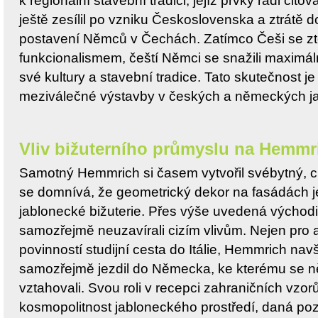
k regionální stavební tradici, jejíž prvky rádi citov
ještě zesílil po vzniku Československa a ztrátě
postavení Němců v Čechách. Zatímco Češi se zto
funkcionalismem, čeští Němci se snažili maximál
své kultury a stavební tradice. Tato skutečnost je
meziválečné výstavby v českých a německých j
Vliv bižuterního průmyslu na Hemmr
Samotný Hemmrich si časem vytvořil svébytný, char
se domnívá, že geometrický dekor na fasádách je
jablonecké bižuterie. Přes výše uvedená východis
samozřejmě neuzavírali cizím vlivům. Nejen pro a
povinností studijní cesta do Itálie, Hemmrich navš
samozřejmě jezdil do Německa, ke kterému se něm
vztahovali. Svou roli v recepci zahraničních vzor
kosmopolitnost jabloneckého prostředí, daná po